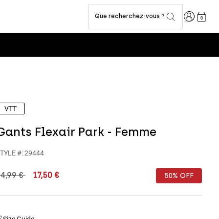
Connexion
Que recherchez-vous ?
0
VTT
Gants Flexair Park - Femme
TYLE #:
29444
rice reduced from
to
34,99 €
17,50 €
50% OFF
Size Guide