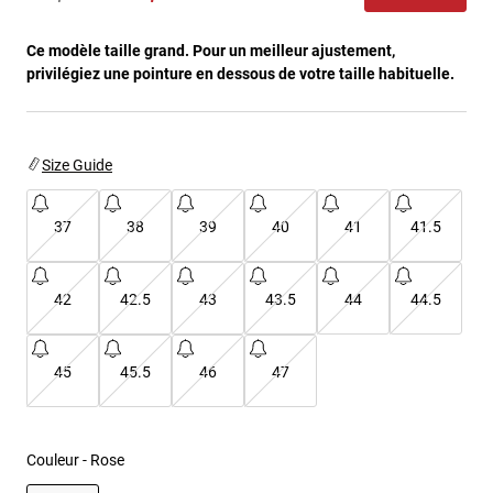
Vestes
Explorer Moto
T-shirts
Chaussettes
Ce modèle taille grand. Pour un meilleur ajustement,
Sweats et Pulls
privilégiez une pointure en dessous de votre taille habituelle.
Voir tout
Product Help
Voir tout
Explorer VTT
Guide équipements MOTO
Size Guide
Vêtements Casual
Product Help
Accessoires
Guide d'entretien d'un casque
Guide équipements VTT
Tops
Guide d'entretien des bottes
37
38
39
40
41
41.5
Chapeaux et Casquettes
Sweats et Pulls
Guide d'entretien d'un casque
Sacs et sacs à dos
Vestes
42
42.5
43
43.5
44
44.5
Chaussettes
Pantalons
Stickers
Shorts
Autres accessoires
45
45.5
46
47
Short-de-Bain
Voir tout
Voir tout
Couleur -
Rose