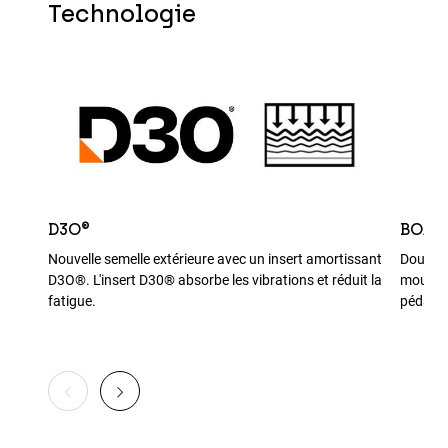
Technologie
D3O®
BOA®
Nouvelle semelle extérieure avec un insert amortissant
Double 
D3O®. L'insert D30® absorbe les vibrations et réduit la
mouveme
fatigue.
pédales