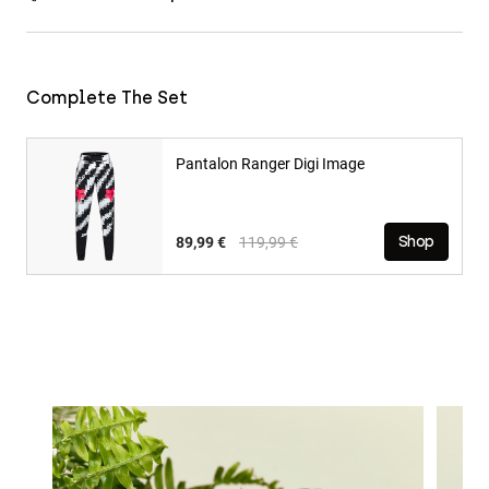
Complete The Set
Pantalon Ranger Digi Image
Price reduced from
to
89,99 €
119,99 €
Shop