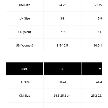
CM Size
24-26
26-27.8
UK Size
3-8
5-9
US (Men)
7-9
9-11
US (Women)
8.5-10.5
10.5-12.5
Size
S
M
EU Size
38-41
41-43
CM Size
24.3-25.2 cm
25.2-26.8 c