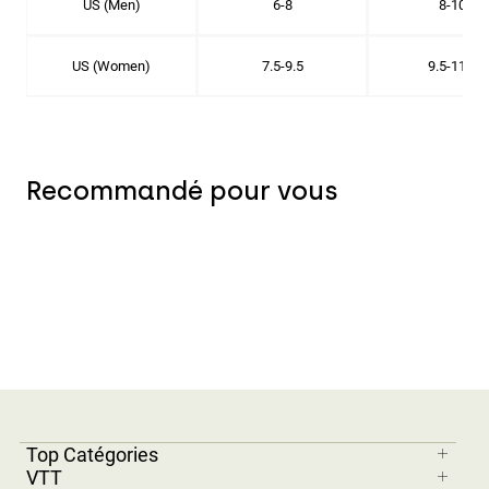
US (Men)
6-8
8-10
US (Women)
7.5-9.5
9.5-11.5
Recommandé pour vous
Top Catégories
VTT