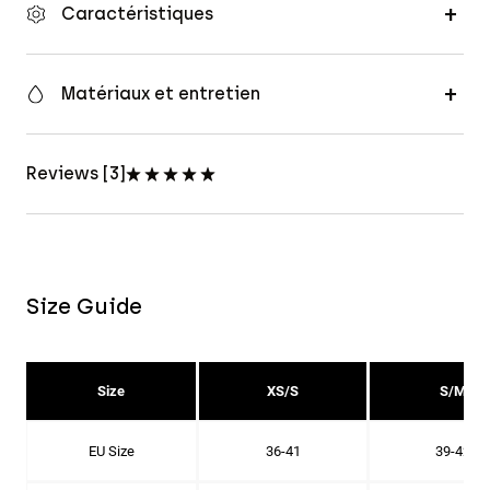
Caractéristiques
Matériaux et entretien
Reviews [3]
Size Guide
Size
XS/S
S/M
EU Size
36-41
39-42