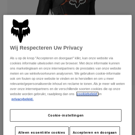
Broeken
Beschermers
Broeken
Overhemden
Broeken
Brillen
Alles bekijken
Handschoenen
Socks
Korte broeken
Alles bekijken
Jassen
Jassen
Women
Wij Respecteren Uw Privacy
Protections
T-Shirts & Tops
Handschoenen
Moto
Als u op de knop "Accepteren en doorgaan" klikt, kan onze website via
cookies informatie uitwisselen met uw browser. Met deze informatie kunnen
Brillen
Hoodies en truien
ons marketingteam en onze internetpartners de prestaties van onze website
Beschermingen
Helmen
meten en uw winkelvoorkeuren analyseren. We gebruiken cookie-informatie
Jassen
ook om fouten op onze website te vinden en te herstellen en om u meer
Sokken
Shirts
relevante/gepersonaliseerde inhoud en reclame te tonen. Als je meer wilt weten
Leggings & Broeken
Brillen
over onze internetpartners en de verschillende soorten cookies die op onze
Pants
Tassen & Accessoires
Tienerjack Baseframe Pro D3O® -
website worden gebruikt, raadpleeg dan ons
cookiebeleid
en
Shirts
privacybeleid.
Boots
Kinderen
Sokken
Alles bekijken
Spare parts
Beschermers
Artikelnummer
29931
Accessoires
Cookie-instellingen
Gloves
Price reduced from
to
€ 249,99
€ 162,49
Youth
35% OFF
Brillen
Onderdelen
Alleen essentiële cookies
Accepteren en doorgaan