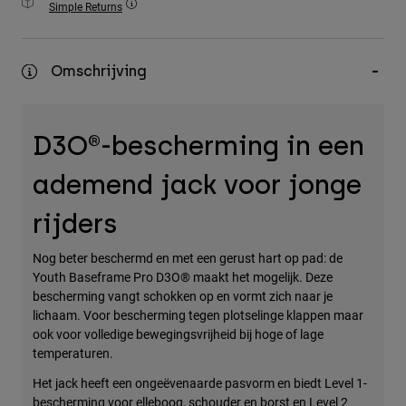
Simple Returns
Accessories
All Accessories
Omschrijving
Bags & Backpacks
Hats & Caps
D3O®-bescherming in een
Alles bekijken
ademend jack voor jonge
rijders
Nog beter beschermd en met een gerust hart op pad: de
Youth Baseframe Pro D3O® maakt het mogelijk. Deze
bescherming vangt schokken op en vormt zich naar je
lichaam. Voor bescherming tegen plotselinge klappen maar
ook voor volledige bewegingsvrijheid bij hoge of lage
temperaturen.
Het jack heeft een ongeëvenaarde pasvorm en biedt Level 1-
bescherming voor elleboog, schouder en borst en Level 2