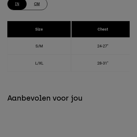
IN
CM
Size
Chest
S/M
24-27"
L/XL
28-31"
Aanbevolen voor jou