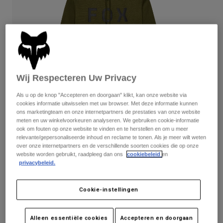
Broeken
Beschermers
Broeken
Overhemden
Broeken
Brillen
Alles bekijken
Handschoenen
Socks
Korte broeken
Alles bekijken
Jassen
Jassen
Women
Wij Respecteren Uw Privacy
Protections
T-Shirts & Tops
Handschoenen
Als u op de knop "Accepteren en doorgaan" klikt, kan onze website via
Moto
cookies informatie uitwisselen met uw browser. Met deze informatie kunnen
Brillen
Hoodies en truien
ons marketingteam en onze internetpartners de prestaties van onze website
Beschermingen
Helmen
meten en uw winkelvoorkeuren analyseren. We gebruiken cookie-informatie
Jassen
ook om fouten op onze website te vinden en te herstellen en om u meer
Sokken
Shirts
relevante/gepersonaliseerde inhoud en reclame te tonen. Als je meer wilt weten
Leggings & Broeken
Brillen
Beoordelingen
over onze internetpartners en de verschillende soorten cookies die op onze
Pants
website worden gebruikt, raadpleeg dan ons
cookiebeleid
en
Tassen & Accessoires
Shirts
privacybeleid.
Pulloverhoodie Non Stop
Boots
Sokken
Alles bekijken
Spare parts
Beschermers
Artikelnummer
31676
Accessoires
Cookie-instellingen
Gloves
Price reduced from
to
€ 74,99
€ 37,50
50% OFF
Youth
Brillen
Onderdelen
Alleen essentiële cookies
Accepteren en doorgaan