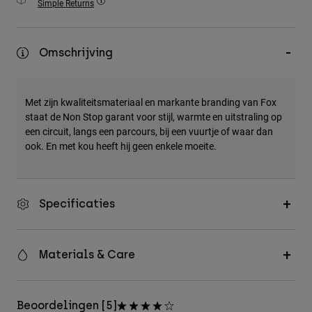
Simple Returns
Accessories
All Accessories
Omschrijving
Bags & Backpacks
Hats & Caps
Met zijn kwaliteitsmateriaal en markante branding van Fox
Alles bekijken
staat de Non Stop garant voor stijl, warmte en uitstraling op
een circuit, langs een parcours, bij een vuurtje of waar dan
ook. En met kou heeft hij geen enkele moeite.
Specificaties
Materials & Care
Beoordelingen [5]