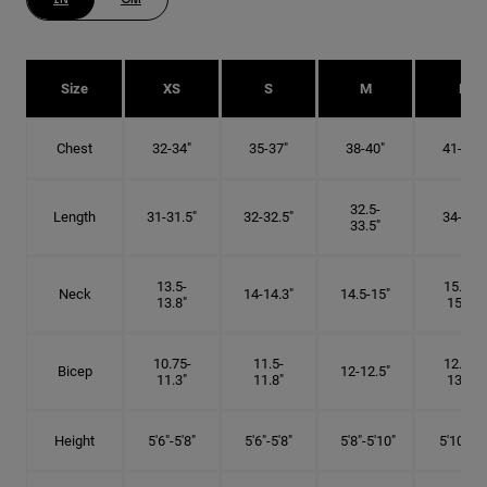
Size
XS
S
M
L
Chest
32-34"
35-37"
38-40"
41-43"
32.5-
Length
31-31.5"
32-32.5"
34-35"
33.5"
13.5-
15.25-
Neck
14-14.3"
14.5-15"
13.8"
15.5"
10.75-
11.5-
12.75-
Bicep
12-12.5"
11.3"
11.8"
13.3"
Height
5'6"-5'8"
5'6"-5'8"
5'8"-5'10"
5'10"- 6'