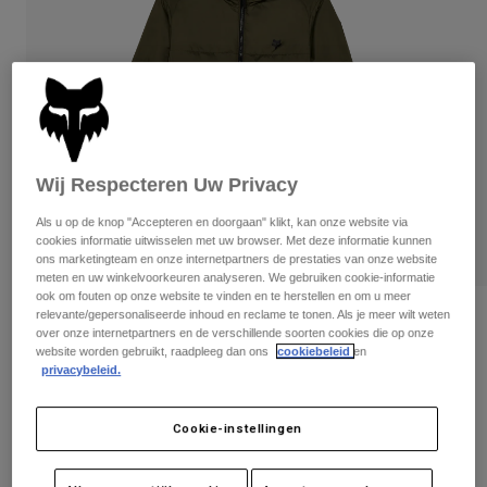
Broeken
Beschermers
Broeken
Overhemden
Broeken
Brillen
Alles bekijken
Handschoenen
Socks
Korte broeken
Alles bekijken
Jassen
Jassen
Women
Wij Respecteren Uw Privacy
Protections
T-Shirts & Tops
Handschoenen
Moto
Als u op de knop "Accepteren en doorgaan" klikt, kan onze website via
Brillen
Hoodies en truien
cookies informatie uitwisselen met uw browser. Met deze informatie kunnen
Beschermingen
Helmen
ons marketingteam en onze internetpartners de prestaties van onze website
Jassen
meten en uw winkelvoorkeuren analyseren. We gebruiken cookie-informatie
Sokken
Shirts
ook om fouten op onze website te vinden en te herstellen en om u meer
Leggings & Broeken
Brillen
relevante/gepersonaliseerde inhoud en reclame te tonen. Als je meer wilt weten
Beoordelingen
Pants
over onze internetpartners en de verschillende soorten cookies die op onze
Tassen & Accessoires
Shirts
website worden gebruikt, raadpleeg dan ons
cookiebeleid
en
Jack Ridgeway
Boots
Sokken
privacybeleid.
Alles bekijken
Spare parts
Beschermers
Artikelnummer
33119
Accessoires
Cookie-instellingen
Gloves
Price reduced from
to
€ 169,99
€ 110,49
35% OFF
Youth
Brillen
Onderdelen