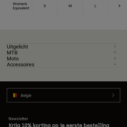
Women's
S
M
L
XL
Equivalent
Uitgelicht
MTB
Moto
Accessoires
België
Newsletter
Krijg 10% korting op je eerste bestelling