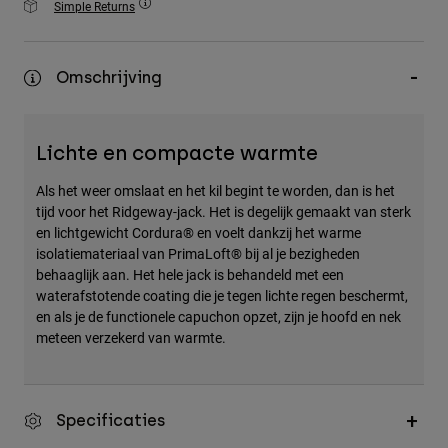
Simple Returns
Accessories
All Accessories
Omschrijving
Bags & Backpacks
Hats & Caps
Lichte en compacte warmte
Alles bekijken
Als het weer omslaat en het kil begint te worden, dan is het
tijd voor het Ridgeway-jack. Het is degelijk gemaakt van sterk
en lichtgewicht Cordura® en voelt dankzij het warme
isolatiemateriaal van PrimaLoft® bij al je bezigheden
behaaglijk aan. Het hele jack is behandeld met een
waterafstotende coating die je tegen lichte regen beschermt,
en als je de functionele capuchon opzet, zijn je hoofd en nek
meteen verzekerd van warmte.
Specificaties