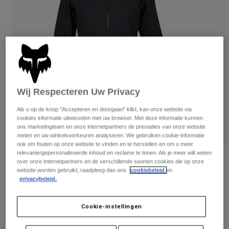
Broeken
Beschermers
Broeken
Overhemden
Broeken
Brillen
Alles bekijken
Handschoenen
Socks
Korte broeken
Alles bekijken
Jassen
Jassen
Women
Protections
Wij Respecteren Uw Privacy
T-Shirts & Tops
Handschoenen
Moto
Als u op de knop "Accepteren en doorgaan" klikt, kan onze website via
Brillen
Hoodies en truien
cookies informatie uitwisselen met uw browser. Met deze informatie kunnen
Beschermingen
Helmen
ons marketingteam en onze internetpartners de prestaties van onze website
Jassen
Sokken
meten en uw winkelvoorkeuren analyseren. We gebruiken cookie-informatie
Shirts
Leggings & Broeken
ook om fouten op onze website te vinden en te herstellen en om u meer
Brillen
relevante/gepersonaliseerde inhoud en reclame te tonen. Als je meer wilt weten
Pants
Tassen & Accessoires
Shirts
Beoordelingen
over onze internetpartners en de verschillende soorten cookies die op onze
Boots
Sokken
website worden gebruikt, raadpleeg dan ons
cookiebeleid
en
Alles bekijken
privacybeleid.
Jack Ranger Fire - Dames
Spare parts
Beschermers
Accessoires
Gloves
Artikelnummer
33781
Cookie-instellingen
Youth
Brillen
Onderdelen
€ 111,99
-
€ 174,99