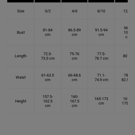
Size
0/2
4/6
8/10
12/14
96.5-
81-84
86.5-89
91.5-94
Bust
101.5
cm
cm
cm
cm
72.5-
75-76
77.5-
Length
80 cm
73.5 cm
cm
78.7 cm
61-63.5
66-68.6
71.1-
78.7-
Waist
cm
cm
74.9 cm
82.5 cm
157.5-
160-
165-173
167.5-
Height
162.5
167.5
cm
175 cm
cm
cm