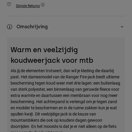
Accessories
Simple Returns
All Accessories
Omschrijving
Bags & Backpacks
Hats & Caps
Alles bekijken
Warm en veelzijdig
koudweerjack voor mtb
Als jij de elementen trotseert, dan wil je kleding die daarbij
past. Het damesmodel van de Ranger Fire-jack biedt ultieme
bescherming tegen koud weer met drie lagen: een buitenlaag
van sterk polyester, een binnenlaag van geruwde fleece voor
extra warmte en daartussen een membraan voor nog meer
bescherming. Het achterpand is verlengd om je tegen zand
en modder te beschermen en in de ruime zakken kun je wat
spullen kwijt. Dit veelzijdige jack is de keuze van
mountainbikers die ook op koudere dagen gewoon
doorrijden. En het mooiste is dat je er niet alleen op de fiets