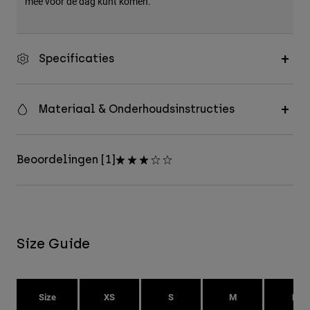
mee voor de dag kunt komen.
Specificaties
Materiaal & Onderhoudsinstructies
Beoordelingen [1]
Size Guide
Size
XS
S
M
L