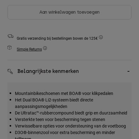
Accessories
Aan winkelwagen toevoegen
All Accessories
Bags & Backpacks
Hats & Caps
Gratis verzending bij bestellingen boven de 125€
Alles bekijken
Simple Returns
Belangrijkste kenmerken
Mountainbikeschoenen met BOA® voor klikpedalen
Het Dual BOA® Li2-systeem biedt directe
aanpassingsmogelijkheden
De Ultratac™-rubbercompound biedt grip en duurzaamheid
Versterkte teen voor bescherming tegen stenen
Verwisselbare opties voor ondersteuning van de voetboog
D3O®-binnenzool voor extra bescherming en minder
trillingen