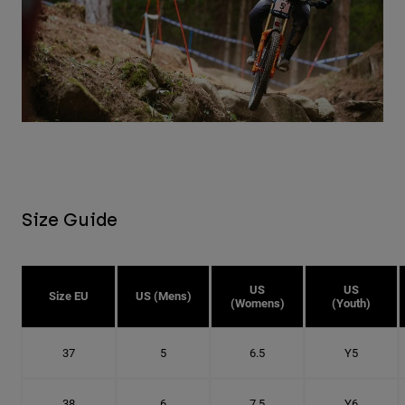
Size Guide
US
US
Size EU
US (Mens)
(Womens)
(Youth)
37
5
6.5
Y5
38
6
7.5
Y6