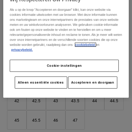
Jackets
Ontdek MTB
T-shirts
Als u op de knop "Accepteren en doorgaan" klikt, kan onze website via
Socks
cookies informatie uitwisselen met uw browser. Met deze informatie kunnen
Hoodies
ons marketingteam en onze internetpartners de prestaties van onze website
Alles bekijken
Kleur -
Product Help
Krijtwit
Alles bekijken
Ontdek MTB
meten en uw winkelvoorkeuren analyseren. We gebruiken cookie-informatie
ook om fouten op onze website te vinden en te herstellen en om u meer
relevante/gepersonaliseerde inhoud en reclame te tonen. Als je meer wilt weten
Moto Gear Guides
over onze internetpartners en de verschillende soorten cookies die op onze
Lifestyle
Product Help
website worden gebruikt, raadpleeg dan ons
cookiebeleid
en
Accessoires
Helmet Care Guide
privacybeleid.
geselecteerd
MTB Gear Guides
Tops
Boot Care Guide
Hats & Caps
Matentabel
Cookie-instellingen
Hoodies och pullovers
Helmet Care Guide
Bags & Backpacks
Jackets
Socks
37
38
39
40
41
41.5
Alleen essentiële cookies
Accepteren en doorgaan
Broeken
Stickers
Shorts
Other Accessories
42
42.5
43
43.5
44
44.5
Boardshorts
Alles bekijken
Alles bekijken
45
45.5
46
47