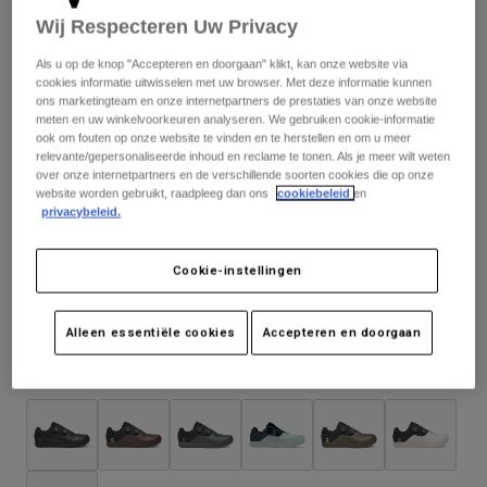
Jackets
Ontdek MTB
T-shirts
Wij Respecteren Uw Privacy
Socks
Hoodies
Als u op de knop "Accepteren en doorgaan" klikt, kan onze website via
Alles bekijken
Matentabel
cookies informatie uitwisselen met uw browser. Met deze informatie kunnen
Product Help
Alles bekijken
Ontdek MTB
ons marketingteam en onze internetpartners de prestaties van onze website
meten en uw winkelvoorkeuren analyseren. We gebruiken cookie-informatie
Moto Gear Guides
ook om fouten op onze website te vinden en te herstellen en om u meer
37
38
39
40
41
41.5
relevante/gepersonaliseerde inhoud en reclame te tonen. Als je meer wilt weten
Lifestyle
Product Help
Accessoires
Helmet Care Guide
over onze internetpartners en de verschillende soorten cookies die op onze
website worden gebruikt, raadpleeg dan ons
cookiebeleid
en
MTB Gear Guides
Tops
42
42.5
43
43.5
44
44.5
privacybeleid.
Boot Care Guide
Hats & Caps
Hoodies och pullovers
Helmet Care Guide
Bags & Backpacks
Cookie-instellingen
Jackets
45
45.5
46
47
Socks
Broeken
Stickers
Alleen essentiële cookies
Accepteren en doorgaan
Shorts
Other Accessories
Kleur -
Boardshorts
Alles bekijken
Alles bekijken