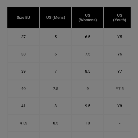
US
US
Size EU
US (Mens)
(Womens)
(Youth)
37
5
6.5
Y5
38
6
7.5
Y6
39
7
8.5
Y7
40
7.5
9
Y7.5
41
8
9.5
Y8
41.5
8.5
10
-