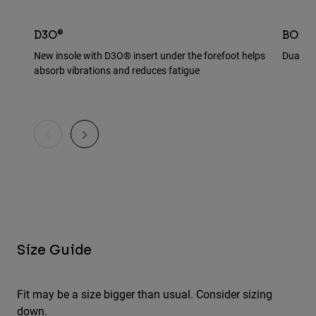
D3O®
BOA®
New insole with D3O® insert under the forefoot helps
Dual BO
absorb vibrations and reduces fatigue
Size Guide
Fit may be a size bigger than usual. Consider sizing
down.