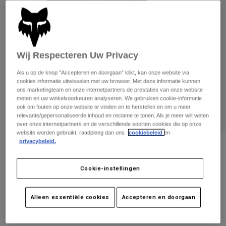
Broeken
Beschermers
Broeken
Overhemden
Broeken
Brillen
Alles bekijken
Handschoenen
Socks
Korte broeken
Wij Respecteren Uw Privacy
Alles bekijken
Jassen
Jassen
Women
Als u op de knop "Accepteren en doorgaan" klikt, kan onze website via
cookies informatie uitwisselen met uw browser. Met deze informatie kunnen
Protections
ons marketingteam en onze internetpartners de prestaties van onze website
T-Shirts & Tops
Handschoenen
Moto
meten en uw winkelvoorkeuren analyseren. We gebruiken cookie-informatie
ook om fouten op onze website te vinden en te herstellen en om u meer
Brillen
Hoodies en truien
relevante/gepersonaliseerde inhoud en reclame te tonen. Als je meer wilt weten
Beschermingen
Helmen
over onze internetpartners en de verschillende soorten cookies die op onze
Jassen
website worden gebruikt, raadpleeg dan ons
cookiebeleid
en
Sokken
Shirts
privacybeleid.
Leggings & Broeken
Brillen
Cap Fox Head Rope
Pants
Tassen & Accessoires
Shirts
Boots
Sokken
Artikelnummer
33144
Cookie-instellingen
Alles bekijken
Spare parts
Beschermers
€ 34,99
Accessoires
Alleen essentiële cookies
Accepteren en doorgaan
Gloves
Youth
Brillen
Onderdelen