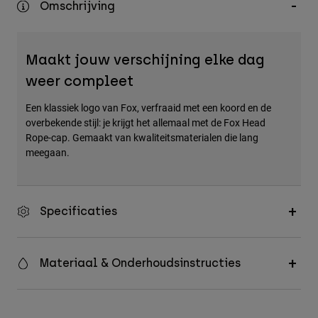
Omschrijving
Accessories
All Accessories
Maakt jouw verschijning elke dag
Bags & Backpacks
weer compleet
Hats & Caps
Een klassiek logo van Fox, verfraaid met een koord en de
Alles bekijken
overbekende stijl: je krijgt het allemaal met de Fox Head
Rope-cap. Gemaakt van kwaliteitsmaterialen die lang
meegaan.
Specificaties
Materiaal & Onderhoudsinstructies