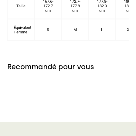
167.6-
172.7-
177.8-
180.3-
Taille
172.7
177.8
182.9
185.5
cm
cm
cm
cm
Équivalent
S
M
L
XL
Femme
Recommandé pour vous