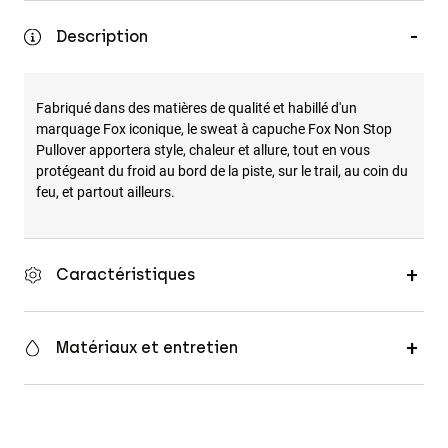
Accessoires
Description
Tous les accessoires
Sacs et sacs à dos
Fabriqué dans des matières de qualité et habillé d'un
Chapeaux et Casquettes
marquage Fox iconique, le sweat à capuche Fox Non Stop
Pullover apportera style, chaleur et allure, tout en vous
Voir tout
protégeant du froid au bord de la piste, sur le trail, au coin du
feu, et partout ailleurs.
Caractéristiques
Matériaux et entretien