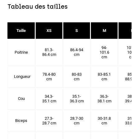
Tableau des tailles
Taille
XS
S
M
L
94-
101.6-
81.3-
86.4-94
Poitrine
101.6
109.2
86.4 cm
cm
cm
cm
78.4-80
80-83
83-85.1
85.1-
Longueur
cm
cm
cm
88.9 cm
34.3-
35.1-
36.3-
38.1-
Cou
35.1 cm
36.3 cm
38.1 cm
39.4 cm
27.3-
28.7-30
30-31.8
31.8-
Biceps
28.7 cm
cm
cm
33.8 cm