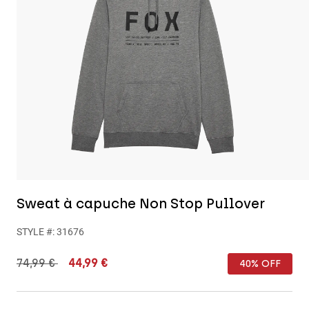
Pantalons
Protections
Pantalons
Chemises
Pantalons
Masques
Voir tout
Gants
Chaussettes
Shorts
Voir tout
Vestes
Vestes
Femme
Protections
T-shirts et tops
Gants
Moto
Masques
Sweats et Pulls
Protections
Casques
Vestes
Chaussettes
Maillots
Pantalons
Masques
Sweat à capuche Non Stop Pullover
Pantalons
Sacs et accessoires
Chemises
Bottes
Chaussettes
STYLE #:
31676
Voir tout
Pièces de rechange
Protections
Price reduced from
to
74,99 €
44,99 €
Accessoires
40% OFF
Gants
Enfants
Masques
Pièces de rechange