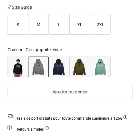
Vestes
Explorer Moto
Size Guide
T-shirts
Chaussettes
Sweats et Pulls
Voir tout
S
M
L
XL
2XL
Product Help
Voir tout
Explorer VTT
Guide équipements MOTO
Vêtements Casual
Product Help
Couleur -
Gris graphite chiné
Accessoires
Guide d'entretien d'un casque
Guide équipements VTT
Tops
Guide d'entretien des bottes
Chapeaux et Casquettes
Sweats et Pulls
Guide d'entretien d'un casque
Sacs et sacs à dos
sélectionné
Vestes
Chaussettes
Pantalons
Ajouter au panier
Stickers
Shorts
Autres accessoires
Short-de-Bain
Voir tout
Frais de port gratuits pour toute commande supérieure à 125€
Voir tout
Retours simples