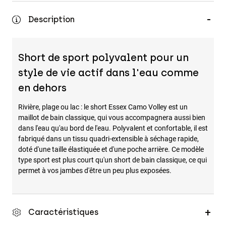
Accessoires
Description
Tous les accessoires
Sacs et sacs à dos
Short de sport polyvalent pour un
Chapeaux et Casquettes
style de vie actif dans l'eau comme
Voir tout
en dehors
Rivière, plage ou lac : le short Essex Camo Volley est un
maillot de bain classique, qui vous accompagnera aussi bien
dans l'eau qu'au bord de l'eau. Polyvalent et confortable, il est
fabriqué dans un tissu quadri-extensible à séchage rapide,
doté d'une taille élastiquée et d'une poche arrière. Ce modèle
type sport est plus court qu'un short de bain classique, ce qui
permet à vos jambes d'être un peu plus exposées.
Caractéristiques