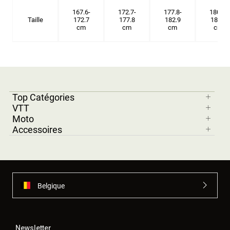
167.6-
172.7-
177.8-
180.3-
Taille
172.7
177.8
182.9
185.5
cm
cm
cm
cm
Top Catégories
VTT
Moto
Accessoires
Belgique
Newsletter