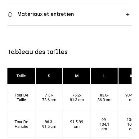
Matériaux et entretien
Tableau des tailles
Taille
S
M
L
XL
Tour De
71.1-
76.2-
83.8-
90-91.4
Taille
73.6 cm
81.3 cm
86.3 cm
cm
99-
104.1-
Tour De
86.3-
91.5-99
104.1
109.2
Hanche
91.5 cm
cm
cm
cm