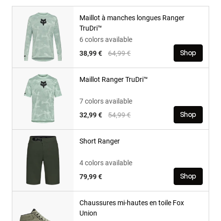
Maillot à manches longues Ranger
TruDri™
6 colors available
Price reduced from
to
38,99 €
64,99 €
Shop
Maillot Ranger TruDri™
7 colors available
Price reduced from
to
32,99 €
54,99 €
Shop
Short Ranger
4 colors available
79,99 €
Shop
Chaussures mi-hautes en toile Fox
Union