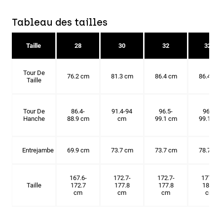
Tableau des tailles
Taille
28
30
32
32T
Tour De
76.2 cm
81.3 cm
86.4 cm
86.4 cm
Taille
Tour De
86.4-
91.4-94
96.5-
96.5-
Hanche
88.9 cm
cm
99.1 cm
99.1 cm
Entrejambe
69.9 cm
73.7 cm
73.7 cm
78.7 cm
167.6-
172.7-
172.7-
177.8-
Taille
172.7
177.8
177.8
182.9
cm
cm
cm
cm