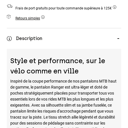
Accessoires
Frais de port gratuits pour toute commande supérieure à 125€
Tous les accessoires
Retours simples
Sacs et sacs à dos
Chapeaux et Casquettes
Description
Voir tout
Style et performance, sur le
vélo comme en ville
Inspiré de la coupe performance de nos pantalons MTB haut
de gamme, le pantalon Ranger est ultra-léger et doté de
poches stratégiquement placées pour transporter tous vos
essentiels lors de vos rides MTB les plus longues et les plus
exigeantes. Avec sa silhouette slim et sa jambe fuselée, ce
pantalon limite les risques d'accrochage pendant que vous
tracez sur la piste. Le tissu stretch allie légèreté et durabilité
pour des sessions de pédalage sans contrainte sur les