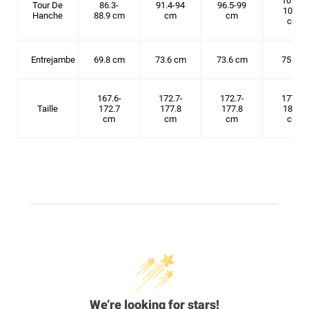
101.6-
Tour De
86.3-
91.4-94
96.5-99
104.1
Hanche
88.9 cm
cm
cm
cm
Entrejambe
69.8 cm
73.6 cm
73.6 cm
75 cm
167.6-
172.7-
172.7-
177.8-
Taille
172.7
177.8
177.8
182.9
cm
cm
cm
cm
We’re looking for stars!