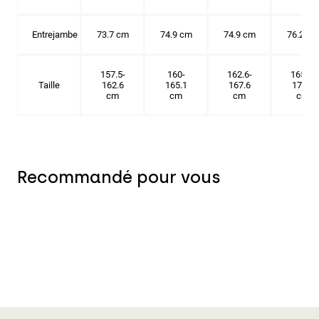
Entrejambe
73.7 cm
74.9 cm
74.9 cm
76.2 cm
157.5-
160-
162.6-
165.1-
Taille
162.6
165.1
167.6
172.7
cm
cm
cm
cm
Recommandé pour vous