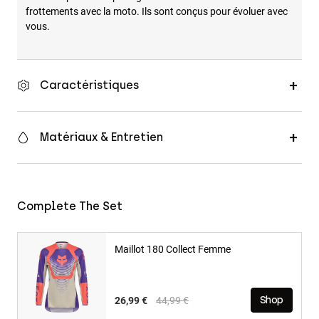
frottements avec la moto. Ils sont conçus pour évoluer avec
vous.
Caractéristiques
Matériaux & Entretien
Complete The Set
Maillot 180 Collect Femme
Price reduced from
to
26,99 €
44,99 €
Shop