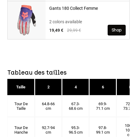
Gants 180 Collect Femme
2 colors available
Price reduced from
to
19,49 €
29,99 €
Shop
Tableau des tailles
Taille
2
4
6
8
Tour De
64.8-66
67.3-
69.9-
72.4-
Taille
cm
68.6 cm
71.1 cm
73.7 cm
100.3-
Tour De
92.7-94
95.3-
97.8-
101.6
Hanche
cm
96.5 cm
99.1 cm
cm