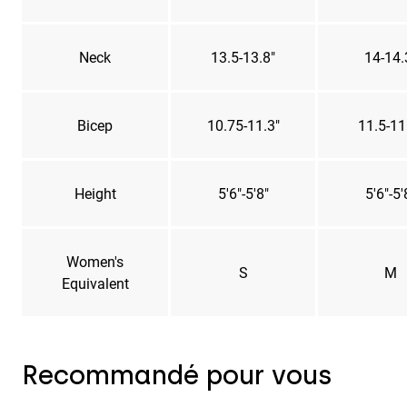
Neck
13.5-13.8"
14-14.
Bicep
10.75-11.3"
11.5-11
Height
5'6"-5'8"
5'6"-5'
Women's
S
M
Equivalent
Recommandé pour vous