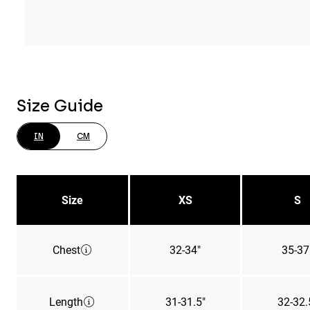
Size Guide
IN
CM
Size
XS
S
Chest
32-34"
35-37
Length
31-31.5"
32-32.