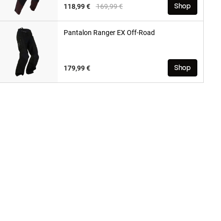
Price reduced from
to
118,99 €
169,99 €
Shop
Pantalon Ranger EX Off-Road
179,99 €
Shop