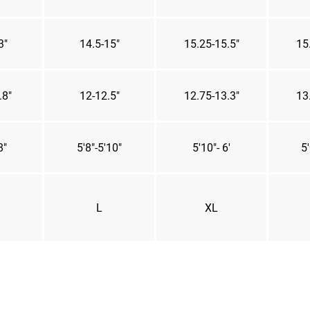
3"
14.5-15"
15.25-15.5"
15
.8"
12-12.5"
12.75-13.3"
13
8"
5'8"-5'10"
5'10"- 6'
5'
L
XL