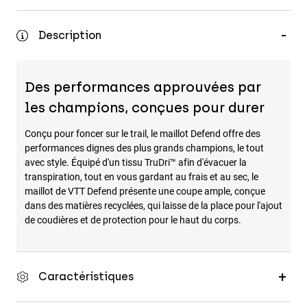
Accessoires
Description
Tous les accessoires
Sacs et sacs à dos
Chapeaux et Casquettes
Des performances approuvées par
Voir tout
les champions, conçues pour durer
Conçu pour foncer sur le trail, le maillot Defend offre des
performances dignes des plus grands champions, le tout
avec style. Équipé d'un tissu TruDri™ afin d'évacuer la
transpiration, tout en vous gardant au frais et au sec, le
maillot de VTT Defend présente une coupe ample, conçue
dans des matières recyclées, qui laisse de la place pour l'ajout
de coudières et de protection pour le haut du corps.
Caractéristiques