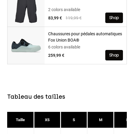
2 colors available
Price reduced from
to
83,99 €
119,99 €
Shop
Chaussures pour pédales automatiques
Fox Union BOA®
6 colors available
259,99 €
Shop
Tableau des tailles
Taille
XS
S
M
L