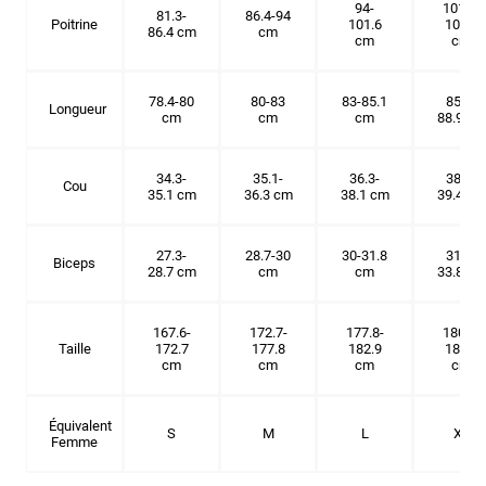
94-
101.6-
81.3-
86.4-94
Poitrine
101.6
109.2
86.4 cm
cm
cm
cm
78.4-80
80-83
83-85.1
85.1-
Longueur
cm
cm
cm
88.9 cm
34.3-
35.1-
36.3-
38.1-
Cou
35.1 cm
36.3 cm
38.1 cm
39.4 cm
27.3-
28.7-30
30-31.8
31.8-
Biceps
28.7 cm
cm
cm
33.8 cm
167.6-
172.7-
177.8-
180.3-
Taille
172.7
177.8
182.9
185.5
cm
cm
cm
cm
Équivalent
S
M
L
XL
Femme