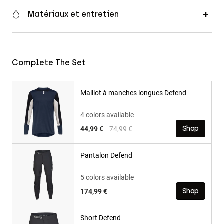
Matériaux et entretien
Complete The Set
Maillot à manches longues Defend
4 colors available
Price reduced from
to
44,99 €
74,99 €
Shop
Pantalon Defend
5 colors available
174,99 €
Shop
Short Defend