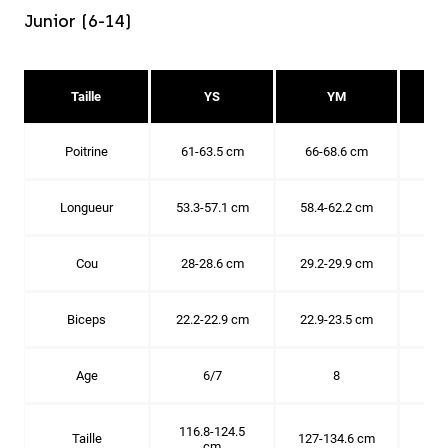
Junior (6-14)
Taille
YS
YM
Poitrine
61-63.5 cm
66-68.6 cm
71-
Longueur
53.3-57.1 cm
58.4-62.2 cm
63.
Cou
28-28.6 cm
29.2-29.9 cm
30.
Biceps
22.2-22.9 cm
22.9-23.5 cm
24.
Age
6/7
8
116.8-124.5
Taille
127-134.6 cm
137
cm