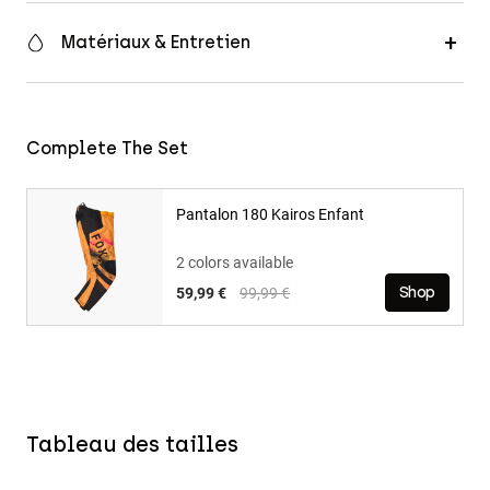
Matériaux & Entretien
Complete The Set
Pantalon 180 Kairos Enfant
2 colors available
Price reduced from
to
59,99 €
99,99 €
Shop
Tableau des tailles