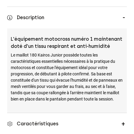
Accessoires
Description
Tous les accessoires
Sacs et sacs à dos
Chapeaux et Casquettes
L'équipement motocross numéro 1 maintenant
Voir tout
doté d'un tissu respirant et anti-humidité
Le maillot 180 Kairos Junior possède toutes les
caractéristiques essentielles nécessaires à la pratique du
motocross et constitue l'équipement idéal pour votre
progression, de débutant à pilote confirmé. Sa base est
constituée d'un tissu qui évacue l'humidité et de panneaux en
mesh ventilés pour vous garder au frais, au sec et à l'aise,
tandis que sa coupe rallongée à l'arrière maintient le maillot
bien en place dans le pantalon pendant toute la session.
Caractéristiques