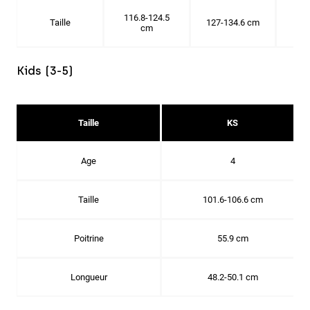
116.8-124.5
Taille
127-134.6 cm
137
cm
Kids (3-5)
Taille
KS
Age
4
Taille
101.6-106.6 cm
Poitrine
55.9 cm
Longueur
48.2-50.1 cm