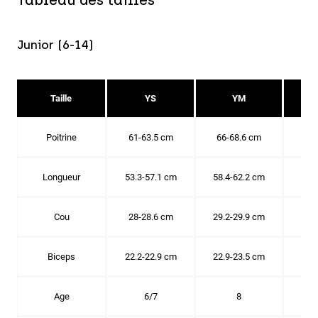
Tableau des tailles
Junior (6-14)
Taille
YS
YM
Poitrine
61-63.5 cm
66-68.6 cm
71-
Longueur
53.3-57.1 cm
58.4-62.2 cm
63.
Cou
28-28.6 cm
29.2-29.9 cm
30.
Biceps
22.2-22.9 cm
22.9-23.5 cm
24.
Age
6/7
8