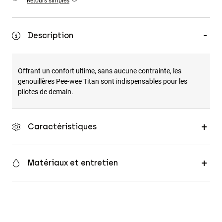
Retours simples
Accessoires
Tous les accessoires
Description
Sacs et sacs à dos
Chapeaux et Casquettes
Offrant un confort ultime, sans aucune contrainte, les
Voir tout
genouillères Pee-wee Titan sont indispensables pour les
pilotes de demain.
Caractéristiques
Matériaux et entretien