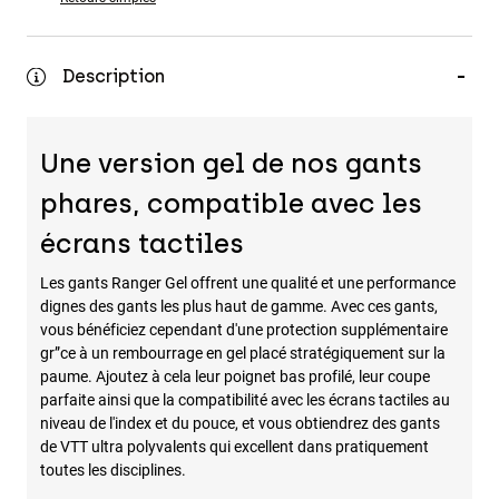
Accessoires
Tous les accessoires
Description
Sacs et sacs à dos
Chapeaux et Casquettes
Une version gel de nos gants
Voir tout
phares, compatible avec les
écrans tactiles
Les gants Ranger Gel offrent une qualité et une performance
dignes des gants les plus haut de gamme. Avec ces gants,
vous bénéficiez cependant d'une protection supplémentaire
gr”ce à un rembourrage en gel placé stratégiquement sur la
paume. Ajoutez à cela leur poignet bas profilé, leur coupe
parfaite ainsi que la compatibilité avec les écrans tactiles au
niveau de l'index et du pouce, et vous obtiendrez des gants
de VTT ultra polyvalents qui excellent dans pratiquement
toutes les disciplines.