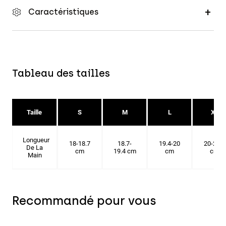
Caractéristiques
Tableau des tailles
Taille
S
M
L
XL
Longueur
18-18.7
18.7-
19.4-20
20-20.6
De La
cm
19.4 cm
cm
cm
Main
Recommandé pour vous