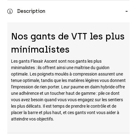
Accessoires
Description
Tous les accessoires
Sacs et sacs à dos
Nos gants de VTT les plus
Chapeaux et Casquettes
minimalistes
Voir tout
Les gants Flexair Ascent sont nos gants les plus
minimalistes : ils offrent ainsi une maîtrise du guidon
optimale. Les poignets moulés à compression assurent une
tenue optimale, tandis que les matières légères vous donnent
l'impression de rien porter. Leur paume en daim hybride offre
une adhérence et un toucher haut de gamme : pile ce dont
vous avez besoin quand vous vous engagez sur les sentiers
les plus délicats. Il est temps de prendre le contrôle et de
placer la barre et plus haut, et ces gants vont vous aider à
atteindre vos objectifs.