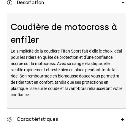
Description
Accessoires
Tous les accessoires
Coudière de motocross à
Sacs et sacs à dos
Chapeaux et Casquettes
enfiler
Voir tout
La simplicité de la coudière Titan Sport fait d'elle le choix idéal
pour les riders en quête de protection et d'une confiance
accrue sur la motocross. Avec sa sangle élastique, elle
s'enfile rapidement et reste bien en place pendant toute la
ride. Son rembourrage en biomousse douce vous permettra
de rider tout en confort, tandis que ses protections en
plastique lisse sur le coude et l'avant-bras rehausseront votre
confiance.
Caractéristiques