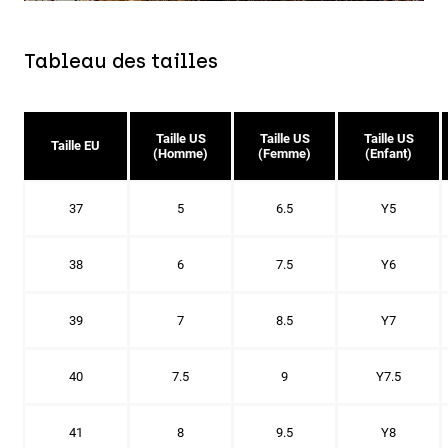
Tableau des tailles
Taille US
Taille US
Taille US
Taille EU
(Homme)
(Femme)
(Enfant)
37
5
6.5
Y5
38
6
7.5
Y6
39
7
8.5
Y7
40
7.5
9
Y7.5
41
8
9.5
Y8