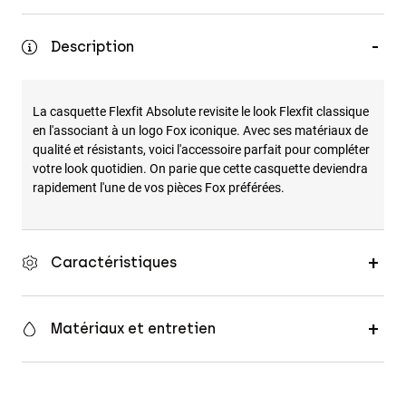
Accessoires
Description
Tous les accessoires
Sacs et sacs à dos
La casquette Flexfit Absolute revisite le look Flexfit classique
Chapeaux et Casquettes
en l'associant à un logo Fox iconique. Avec ses matériaux de
Voir tout
qualité et résistants, voici l'accessoire parfait pour compléter
votre look quotidien. On parie que cette casquette deviendra
rapidement l'une de vos pièces Fox préférées.
Caractéristiques
Matériaux et entretien