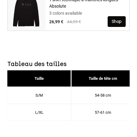
Absolute
3 colors available
Price reduced from
to
26,99 €
44,99 €
Shop
Tableau des tailles
Taille
Taille de tête cm
S/M
54-58 cm
L/XL
57-61 cm