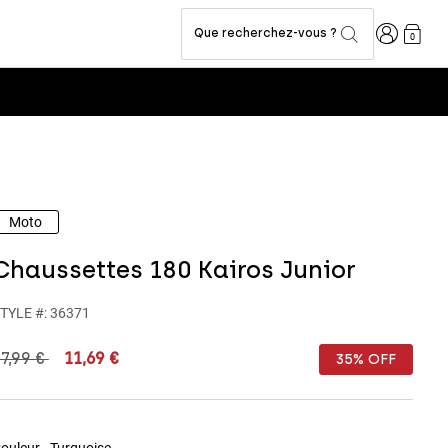
Connexion
Que recherchez-vous ?
0
Fox LAB Capsule 
Moto
Chaussettes 180 Kairos Junior
TYLE #:
36371
rice reduced from
to
7,99 €
11,69 €
35% OFF
ouleur -
Turquoise