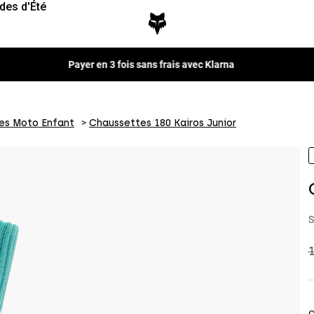
des d'Été
es Moto Enfant
Chaussettes 180 Kairos Junior
S
P
1
C