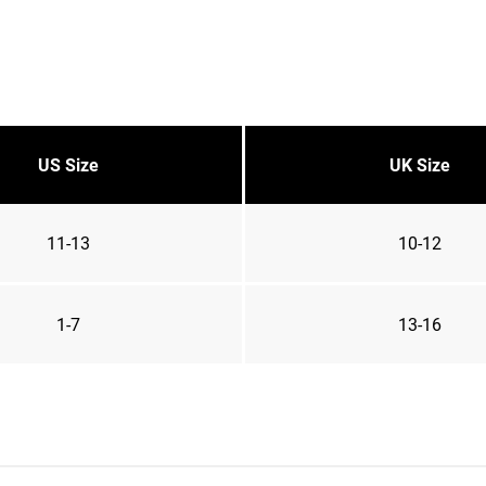
US Size
UK Size
11-13
10-12
1-7
13-16