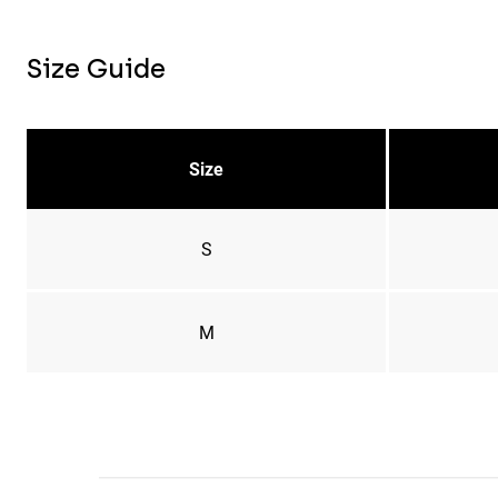
Size Guide
Size
S
M