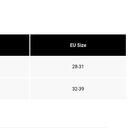
EU Size
28-31
32-39