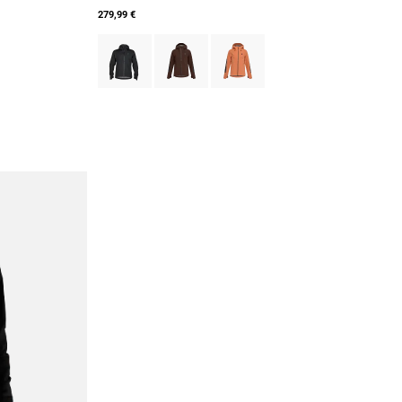
279,99 €
Product swatch type of Noir.
Product swatch type of Marron Cacao.
Product swatch type of Coral.