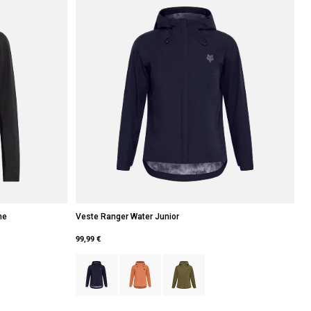
me
Veste Ranger Water Junior
99,99 €
oral.
type of Vert olive.
Product swatch type of Noir.
Product swatch type of Coral.
Product swatch type of Vert olive.