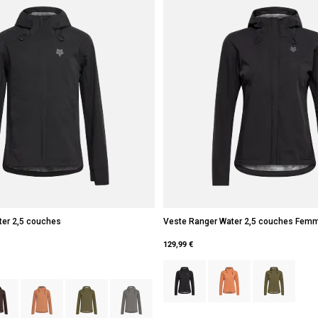
ter 2,5 couches
Veste Ranger Water 2,5 couches Fem
129,99 €
Product swatch type of Noir.
Product swatch type of C
Product swatch 
type of Noir.
ct swatch type of Marron Cacao.
Product swatch type of Coral.
Product swatch type of Vert olive.
Product swatch type of Gris étain.