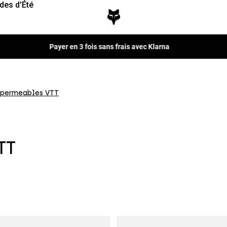
des d'Été
Fox LAB Capsule Collection -
Voir la collection
mpermeables VTT
TT