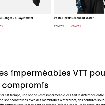
e Ranger 2.5-Layer Water
Veste Flexair Neoshell® Water
m
9 €
Price reduced from
to
200,00 €
399,99 €
es imperméables VTT pour
s compromis
ier est trempé, une bonne veste imperméable VTT fait la différence entre 
ng sont construites avec des membranes waterproof, des coutures soudées
ffisamment respirantes pour encaisser l'effort d'une journée complète sur 