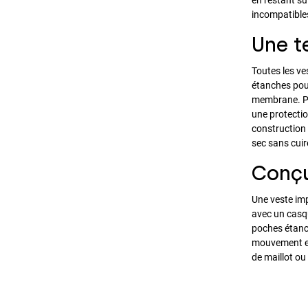
incompatible
Une t
Toutes les v
étanches pour
membrane. Pou
une protectio
construction 
sec sans cuir
Conçu
Une veste imp
avec un casqu
poches étanc
mouvement en 
de maillot ou