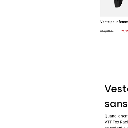
Veste pour femm
Price reduced fro
to
71,9
119,99 €
Vest
san
Quand le sent
VTT Fox Raci
en restant su