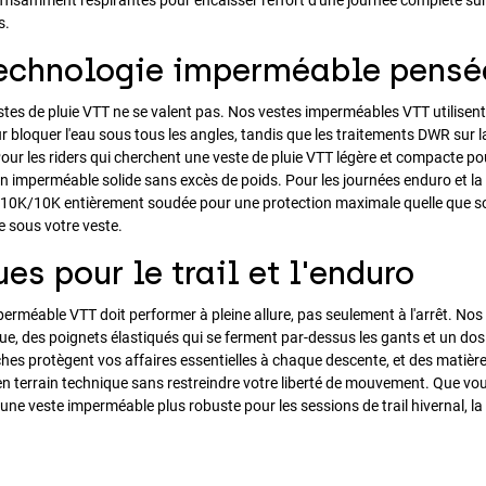
s.
echnologie imperméable pensée
estes de pluie VTT ne se valent pas. Nos vestes imperméables VTT utilis
 bloquer l'eau sous tous les angles, tandis que les traitements DWR sur la f
r les riders qui cherchent une veste de pluie VTT légère et compacte pou
n imperméable solide sans excès de poids. Pour les journées enduro et la
10K/10K entièrement soudée pour une protection maximale quelle que soit 
e sous votre veste.
es pour le trail et l'enduro
erméable VTT doit performer à pleine allure, pas seulement à l'arrêt. No
e, des poignets élastiqués qui se ferment par-dessus les gants et un dos
hes protègent vos affaires essentielles à chaque descente, et des matiè
terrain technique sans restreindre votre liberté de mouvement. Que vous
 une veste imperméable plus robuste pour les sessions de trail hivernal, 