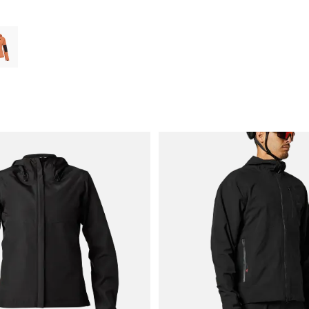
type of Noir.
ct swatch type of Coral.