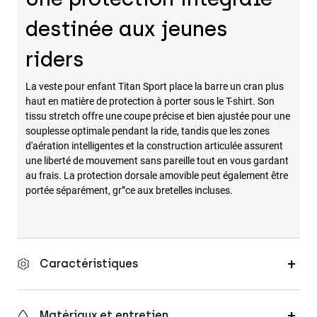
Accessoires
destinée aux jeunes
Tous les accessoires
riders
Sacs et sacs à dos
La veste pour enfant Titan Sport place la barre un cran plus
Chapeaux et Casquettes
haut en matière de protection à porter sous le T-shirt. Son
Voir tout
tissu stretch offre une coupe précise et bien ajustée pour une
souplesse optimale pendant la ride, tandis que les zones
d'aération intelligentes et la construction articulée assurent
une liberté de mouvement sans pareille tout en vous gardant
au frais. La protection dorsale amovible peut également être
portée séparément, gr”ce aux bretelles incluses.
Caractéristiques
Matériaux et entretien