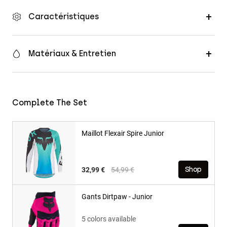
Caractéristiques
Matériaux & Entretien
Complete The Set
Maillot Flexair Spire Junior
Price reduced from
to
32,99 €
54,99 €
Shop
Gants Dirtpaw - Junior
5 colors available