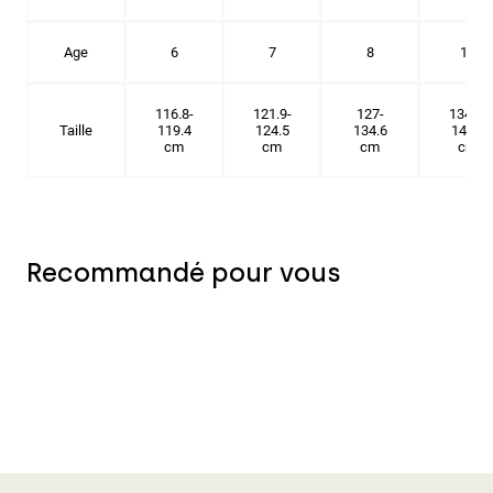
Age
6
7
8
10
116.8-
121.9-
127-
134.6-
Taille
119.4
124.5
134.6
142.2
cm
cm
cm
cm
Recommandé pour vous