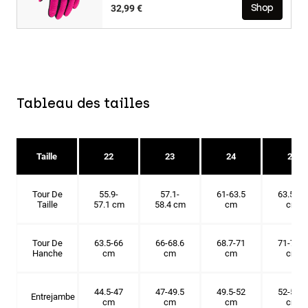
32,99 €
Shop
Tableau des tailles
Taille
22
23
24
25
Tour De
55.9-
57.1-
61-63.5
63.5-66
Taille
57.1 cm
58.4 cm
cm
cm
Tour De
63.5-66
66-68.6
68.7-71
71-73.6
Hanche
cm
cm
cm
cm
44.5-47
47-49.5
49.5-52
52-54.6
Entrejambe
cm
cm
cm
cm