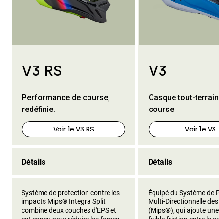
V3 RS
V3
Performance de course,
Casque tout-terrain 
redéfinie.
course
Voir le V3 RS
Voir le V3
Détails
Détails
Système de protection contre les
Équipé du Système de P
impacts Mips® Integra Split
Multi-Directionnelle de
combine deux couches d'EPS et
(Mips®), qui ajoute un
est conçu pour réduire les forces
faible friction entre le c