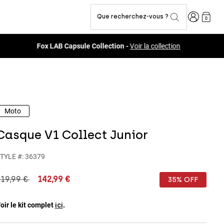
Connexion
Que recherchez-vous ?
0
Moto
Casque V1 Collect Junior
TYLE #:
36379
rice reduced from
to
19,99 €
142,99 €
35% OFF
oir le kit complet
.
ici