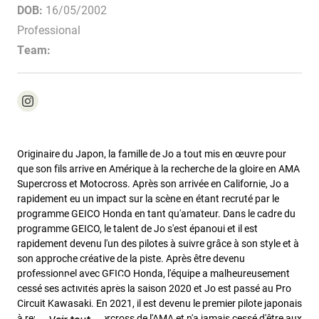
Vestes
DOB:
16/05/2002
Explorer Moto
T-shirts
Professional
Chaussettes
Sweats et Pulls
Team:
Voir tout
Product Help
Voir tout
Explorer VTT
Guide équipements MOTO
Vêtements Casual
Product Help
Accessoires
Guide d'entretien d'un casque
Guide équipements VTT
Tops
Guide d'entretien des bottes
Chapeaux et Casquettes
Originaire du Japon, la famille de Jo a tout mis en œuvre pour
Sweats et Pulls
Guide d'entretien d'un casque
que son fils arrive en Amérique à la recherche de la gloire en AMA
Sacs et sacs à dos
Supercross et Motocross. Après son arrivée en Californie, Jo a
Vestes
Chaussettes
rapidement eu un impact sur la scène en étant recruté par le
Pantalons
programme GEICO Honda en tant qu'amateur. Dans le cadre du
Stickers
programme GEICO, le talent de Jo s'est épanoui et il est
Shorts
Autres accessoires
rapidement devenu l'un des pilotes à suivre grâce à son style et à
Short-de-Bain
son approche créative de la piste. Après être devenu
Voir tout
professionnel avec GEICO Honda, l'équipe a malheureusement
Voir tout
Athlètes Moto
Athlètes VTT
cessé ses activités après la saison 2020 et Jo est passé au Pro
Circuit Kawasaki. En 2021, il est devenu le premier pilote japonais
à remporter un Supercross de l'AMA et n'a jamais cessé d'être aux