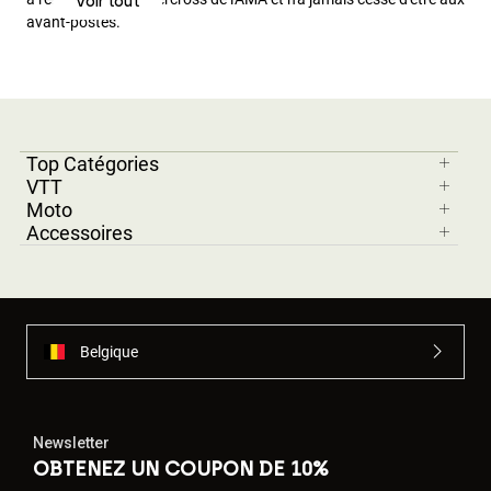
Voir tout
Voir tout
Accessoires
avant-postes.
Tous les accessoires
Sacs et sacs à dos
Chapeaux et Casquettes
Top Catégories
Voir tout
VTT
Moto
Accessoires
Belgique
Newsletter
OBTENEZ UN COUPON DE 10%