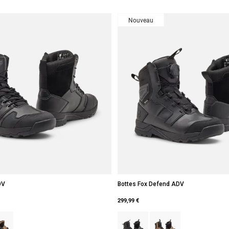
Nouveau
DV
Bottes Fox Defend ADV
299,99 €
type of Noir.
ct swatch type of Brun kaki foncé.
Product swatch type of Noir.
Product swatch type of B