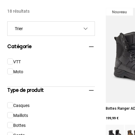
18 résultats
Nouveau
Catégorie
VTT
Affiner par Catégorie : VTT
Moto
Affiner par Catégorie : Moto
Type de produit
Casques
Affiner par Type de produit : Casques
Bottes Ranger A
Maillots
Affiner par Type de produit : Maillots
199,99 €
Bottes
Affiner par Type de produit : Bottes
Product swatch 
Produ