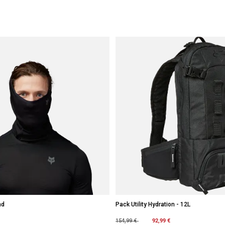
nd
Pack Utility Hydration - 12L
Price reduced from
to
92,99 €
154,99 €