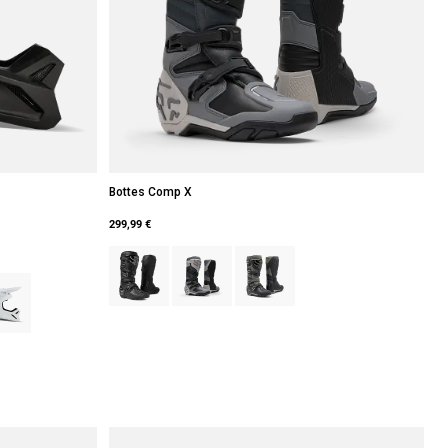
Bottes Comp X
299,99 €
Product swatch type of Noir.
Product swatch type of Blanc craie.
Product swatch type of Gris/Noir.
oir.
 type of Noir mat.
uct swatch type of Blanc mat.