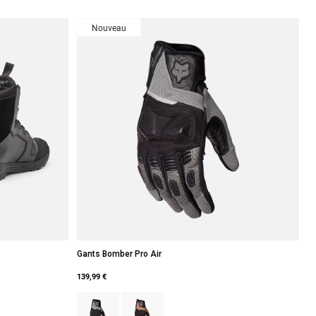
Nouveau
Gants Bomber Pro Air
139,99 €
run kaki foncé.
Product swatch type of Noir/Gris.
Product swatch type of Brun kaki foncé.