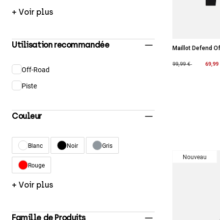
+ Voir plus
Utilisation recommandée
Maillot Defend O
Price reduced fro
to
69,99
99,99 €
Off-Road
Affiner par Utilisation recommandée : Off-Road
Piste
Affiner par Utilisation recommandée : Piste
Couleur
Blanc
Noir
Gris
Affiner par Couleur : Blanc
Affiner par Couleur : Noir
Affiner par Couleur : Gris
Nouveau
Rouge
Affiner par Couleur : Rouge
+ Voir plus
Famille de Produits