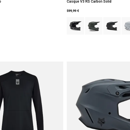
o
Casque V3 RS Carbon Solid
599,99 €
Product swatch type of Noir.
Product swatch type of G
Product swatch
Prod