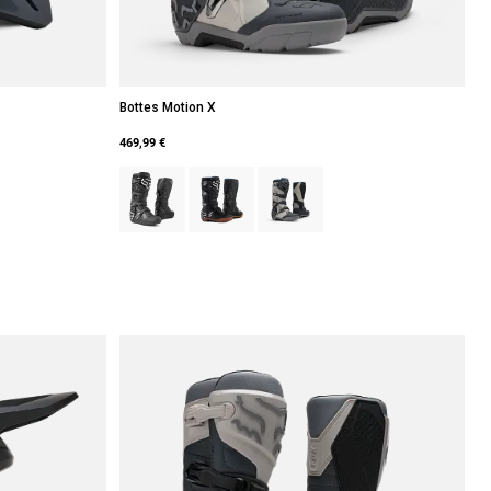
Bottes Motion X
469,99 €
te.
oir mat.
 type of Blanc mat.
Product swatch type of Noir.
Product swatch type of Noir/Gomme.
Product swatch type of Blanc craie