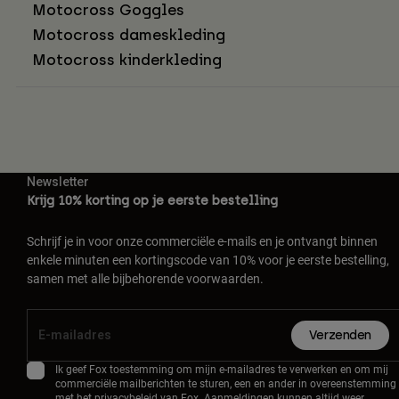
Motocross Goggles
Motocross dameskleding
Motocross kinderkleding
Newsletter
Krijg 10% korting op je eerste bestelling
Schrijf je in voor onze commerciële e-mails en je ontvangt binnen
enkele minuten een kortingscode van 10% voor je eerste bestelling,
samen met alle bijbehorende voorwaarden.
Verzenden
Ik geef Fox toestemming om mijn e-mailadres te verwerken en om mij
commerciële mailberichten te sturen, een en ander in overeenstemming
met het
privacybeleid
van Fox. Aanmeldingen kunnen altijd weer