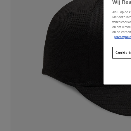
Wij Re
Als u op de 
Met deze inf
winkelvoorke
en om u meer
en de versch
privacybele
Cookie-i