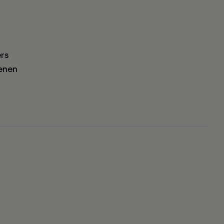
rs
enen