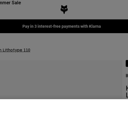
mmer Sale
Pay in 3 interest-free payments with Klarna
 Lithotype 110
B
A
€