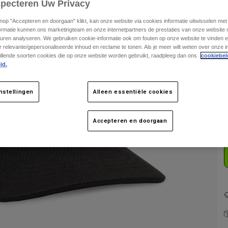
specteren Uw Privacy
knop "Accepteren en doorgaan" klikt, kan onze website via cookies informatie uitwisselen me
ormatie kunnen ons marketingteam en onze internetpartners de prestaties van onze website
uren analyseren. We gebruiken cookie-informatie ook om fouten op onze website te vinden en
 relevante/gepersonaliseerde inhoud en reclame te tonen. Als je meer wilt weten over onze i
illende soorten cookies die op onze website worden gebruikt, raadpleeg dan ons
cookiebel
id.
K
nstellingen
Alleen essentiële cookies
Accepteren en doorgaan