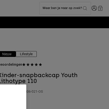
Inloggen
Waar ben je naar op zoek?
0
Nieuw
Lifestyle
eoordelingen
Kinder-snapbackcap Youth
Lithotype 110
rtikelnummer
31806-021-OS
 29,99