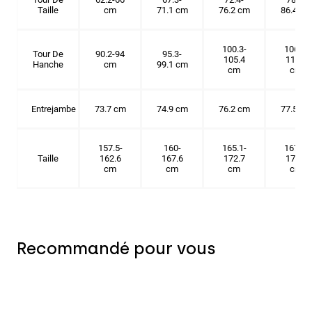
Taille
cm
71.1 cm
76.2 cm
86.4 cm
100.3-
106.7-
Tour De
90.2-94
95.3-
105.4
114.3
Hanche
cm
99.1 cm
cm
cm
Entrejambe
73.7 cm
74.9 cm
76.2 cm
77.5 cm
157.5-
160-
165.1-
167.6-
Taille
162.6
167.6
172.7
175.3
cm
cm
cm
cm
Recommandé pour vous